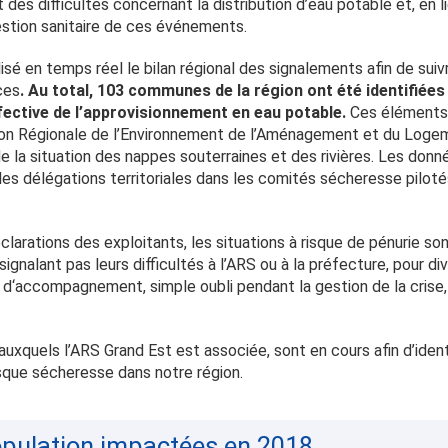
t des difficultés concernant la distribution d’eau potable et, en l
stion sanitaire de ces événements.
lisé en temps réel le bilan régional des signalements afin de suivr
ces
. Au total, 103 communes de la région ont été identifiées
fective de l’approvisionnement en eau potable.
Ces éléments 
ion Régionale de l’Environnement de l’Aménagement et du Logeme
de la situation des nappes souterraines et des rivières. Les donn
es délégations territoriales dans les comités sécheresse pilot
larations des exploitants, les situations à risque de pénurie s
ignalant pas leurs difficultés à l’ARS ou à la préfecture, pour div
d‘accompagnement, simple oubli pendant la gestion de la crise,
 auxquels l’ARS Grand Est est associée, sont en cours afin d’iden
sque sécheresse dans notre région.
ulation impactées en 2018