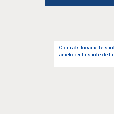
Contrats locaux de sant
 mala­die de Lyme
amé­lio­rer la santé de la.
­ger, agir et
r