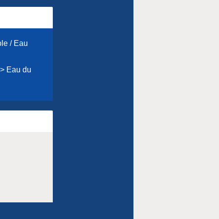
ble / Eau
P > Eau du