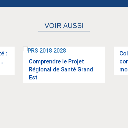
VOIR AUSSI
é :
Col­
..
Com­prendre le Pro­jet
con
Régio­nal de Santé Grand
mon
Est
Article suivant