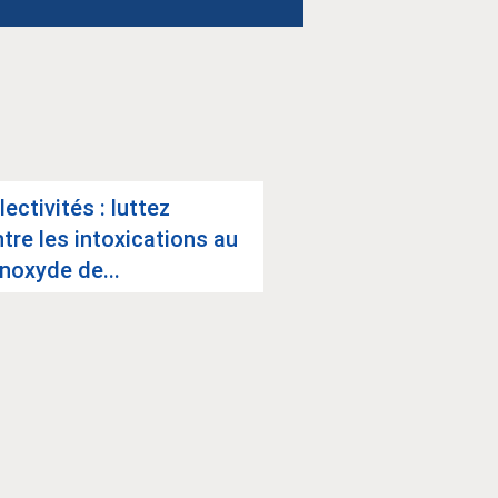
lec­ti­vi­tés : lut­tez
ETP : être accom­
tre les intoxi­ca­tions au
avec une mala­die
oxyde de...
nique