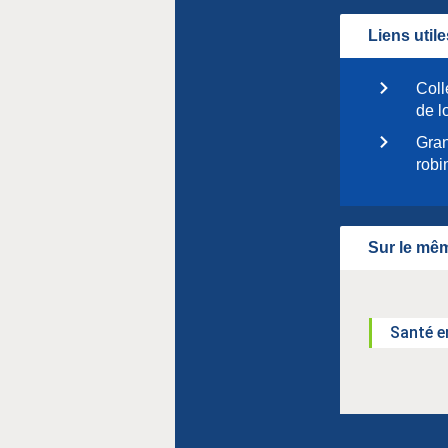
Liens utile
Coll
de l
Gran
robi
Sur le mêm
Santé e