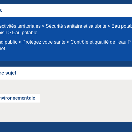
s
ectivités territoriales > Sécurité sanitaire et salubrité > Eau pota
oisir > Eau potable
d public > Protégez votre santé > Contrôle et qualité de l'eau 
net
e sujet
nvironnementale