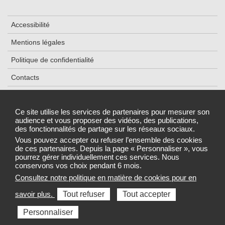
Accessibilité
Mentions légales
Politique de confidentialité
Contacts
Plan du site
Ce site utilise les services de partenaires pour mesurer son
Cookies et traceurs
audience et vous proposer des vidéos, des publications,
des fonctionnalités de partage sur les réseaux sociaux.
Gestion des cookies
Vous pouvez accepter ou refuser l’ensemble des cookies
de ces partenaires. Depuis la page « Personnaliser », vous
pourrez gérer individuellement ces services. Nous
conservons vos choix pendant 6 mois.
ARS 2025
Consultez notre politique en matière de cookies pour en
Sélectionnez une région pour accéder au site de votre Agence
savoir plus.
Tout refuser
Tout accepter
régionale de santé
Personnaliser
Toutes les ARS