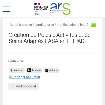
Aller
Aller
au
au
Ouvrir
menu
contenu
le
principal,
menu
Appel à projets / candidatures / manifestation d'intérêt
principal
Création de Pôles d’Activités et de
Soins Adaptés PASA en EHPAD
2 juin 2026
Autoriser
Autoriser
Autoriser
Mot
Médico-social
clé
: