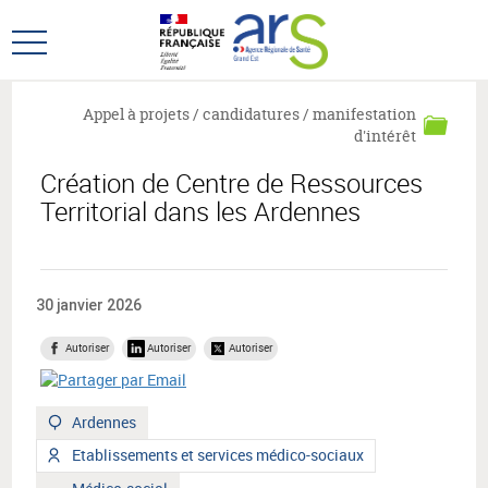
Aller
Aller
au
au
Ouvrir
menu
contenu
le
principal,
menu
Appel à projets / candidatures / manifestation
principal
d'intérêt
Création de Centre de Ressources
Territorial dans les Ardennes
30 janvier 2026
Autoriser
Autoriser
Autoriser
Territoire
Ardennes
:
Type
Etablissements et services médico-sociaux
de
Mot