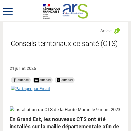
Aller
Aller
au
au
Ouvrir
menu
contenu
le
principal,
menu
Article
principal
Conseils territoriaux de santé (CTS)
21 juillet 2026
Autoriser
Autoriser
Autoriser
En Grand Est, les nouveaux CTS ont été
installés sur la maille départementale afin de