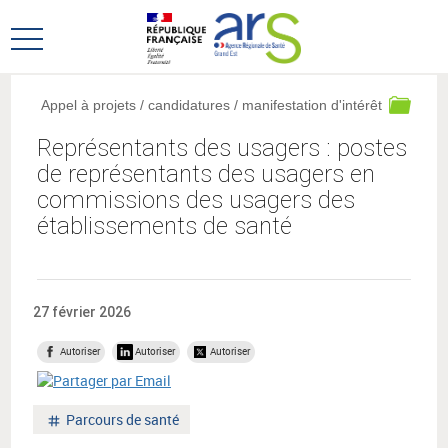
Aller
Aller
au
au
Ouvrir
menu
contenu
le
principal,
menu
Appel à projets / candidatures / manifestation d'intérêt
principal
Représentants des usagers : postes
de représentants des usagers en
commissions des usagers des
établissements de santé
27 février 2026
Autoriser
Autoriser
Autoriser
Mot
Parcours de santé
clé